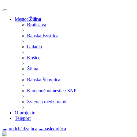
Mesto:
Žilina
Bratislava
Banská Bystrica
Galanta
Košice
Žilina
Banská Štiavnica
Kamenné námestie / SNP
Zvierata medzi nami
O projekte
Teleport
←
predchádzajúca
→
nasledujúca