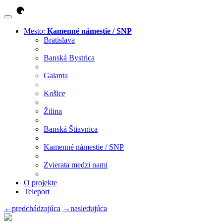
Mesto:
Kamenné námestie / SNP
Bratislava
Banská Bystrica
Galanta
Košice
Žilina
Banská Štiavnica
Kamenné námestie / SNP
Zvierata medzi nami
O projekte
Teleport
←
predchádzajúca
→
nasledujúca