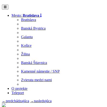
Mesto:
Bratislava
Bratislava
Banská Bystrica
Galanta
Košice
Žilina
Banská Štiavnica
Kamenné námestie / SNP
Zvierata medzi nami
O projekte
Teleport
←
predchádzajúca
→
nasledujúca